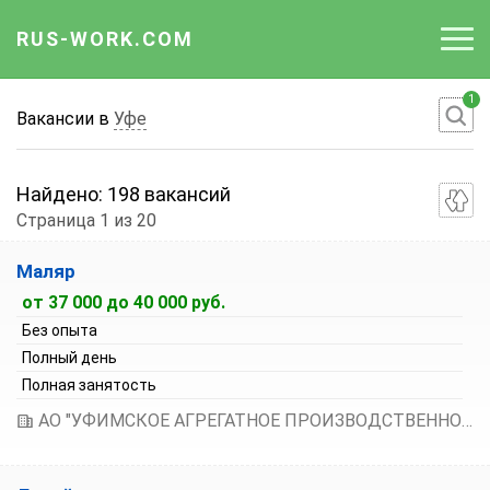
RUS-WORK.COM
1
Работа
Вакансии в
Уфе
Вакансии
Найдено:
198 вакансий
Отрасли
Страница 1 из 20
Сортировка вакансий:
Профессии
Маляр
По умолчанию
от 37 000 до 40 000 руб.
Работодателю
Зарплата по возрастанию
Без опыта
Зарплата по убыванию
Полный день
Полная занятость
АО "УФИМСКОЕ АГРЕГАТНОЕ ПРОИЗВОДСТВЕННОЕ ОБЪЕДИНЕНИЕ"