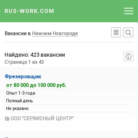
RUS-WORK.COM
Работа
Вакансии в
Нижнем Новгороде
Вакансии
Найдено:
423 вакансии
Отрасли
Страница 1 из 43
Сортировка вакансий:
Профессии
Фрезеровщик
По умолчанию
от 80 000 до 100 000 руб.
Работодателю
Зарплата по возрастанию
Опыт 1-3 года
Зарплата по убыванию
Полный день
Не указано
ООО "СЕРВИСНЫЙ ЦЕНТР"