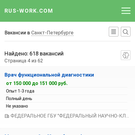
RUS-WORK.COM
Работа
Вакансии в
Санкт-Петербурге
Вакансии
Найдено:
618 вакансий
Отрасли
Страница 4 из 62
Сортировка вакансий:
Профессии
Врач функциональной диагностики
По умолчанию
от 150 000 до 151 000 руб.
Работодателю
Зарплата по возрастанию
Опыт 1-3 года
Зарплата по убыванию
Полный день
Не указано
ФЕДЕРАЛЬНОЕ ГБУ "ФЕДЕРАЛЬНЫЙ НАУЧНО-КЛИНИЧЕСКИЙ ЦЕНТР ИНФЕКЦИОННЫХ БОЛЕЗНЕЙ ФЕДЕРАЛЬНОГО МЕДИКО-БИОЛОГИЧЕСКОГО АГЕНТСТВА"