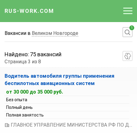
RUS-WORK.COM
1
Работа
Вакансии в
Великом Новгороде
Вакансии
Найдено:
75 вакансий
Отрасли
Страница 3 из 8
Сортировка вакансий:
Профессии
Водитель автомобиля группы применения
По умолчанию
беспилотных авиационных систем
Работодателю
Зарплата по возрастанию
от 30 000 до 35 000 руб.
Зарплата по убыванию
Без опыта
Полный день
Полная занятость
ГЛАВНОЕ УПРАВЛЕНИЕ МИНИСТЕРСТВА РФ ПО ДЕЛАМ ГРАЖДАНСКОЙ ОБОРОНЫ, ЧРЕЗВЫЧАЙНЫМ СИТУАЦИЯМ И ЛИКВИДАЦИИ ПОСЛЕДСТВИЙ СТИХИЙНЫХ БЕДСТВИЙ ПО НОВГОРОДСКОЙ ОБЛАСТИ