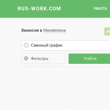
RUS-WORK.COM
РАБОТА
Работа
Вакансии в
Михайловке
Вакансии
Отрасли
Профессии
Фильтры
Найти
Работодателю