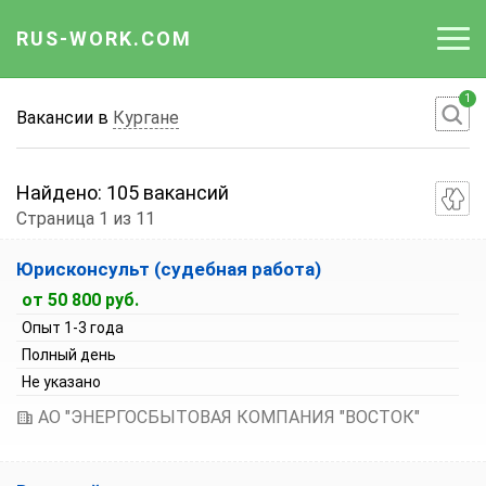
RUS-WORK.COM
1
Работа
Вакансии в
Кургане
Вакансии
Найдено:
105 вакансий
Отрасли
Страница 1 из 11
Сортировка вакансий:
Профессии
Юрисконсульт (судебная работа)
По умолчанию
от 50 800 руб.
Работодателю
Зарплата по возрастанию
Опыт 1-3 года
Зарплата по убыванию
Полный день
Не указано
АО "ЭНЕРГОСБЫТОВАЯ КОМПАНИЯ "ВОСТОК"