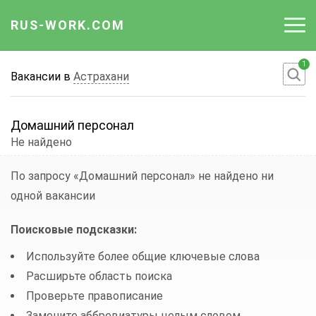
RUS-WORK.COM
1
Работа
Вакансии в
Астрахани
Вакансии
Домашний персонал
Отрасли
Не найдено
Профессии
По запросу «Домашний персонал»
не найдено ни
одной вакансии
Работодателю
Поисковые подсказки:
Используйте более общие ключевые слова
Расширьте область поиска
Проверьте правописание
Замените аббревиатуры целым словом