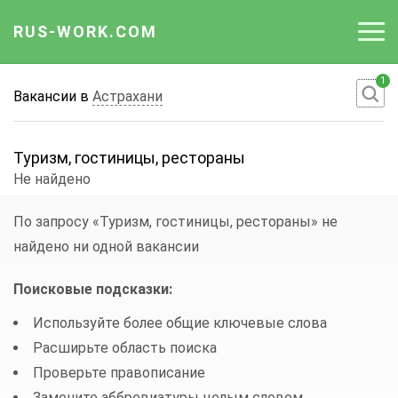
RUS-WORK.COM
1
Работа
Вакансии в
Астрахани
Вакансии
Туризм, гостиницы, рестораны
Отрасли
Не найдено
Профессии
По запросу «Туризм, гостиницы, рестораны»
не
найдено ни одной вакансии
Работодателю
Поисковые подсказки:
Используйте более общие ключевые слова
Расширьте область поиска
Проверьте правописание
Замените аббревиатуры целым словом