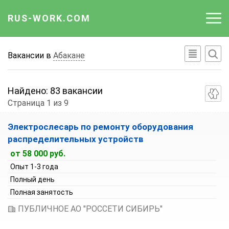
RUS-WORK.COM
Работа
Вакансии в
Абакане
Вакансии
Найдено:
83 вакансии
Отрасли
Страница 1 из 9
Сортировка вакансий:
Профессии
Электрослесарь по ремонту оборудования
По умолчанию
распределительных устройств
Работодателю
Зарплата по возрастанию
от 58 000 руб.
Зарплата по убыванию
Опыт 1-3 года
Полный день
Полная занятость
ПУБЛИЧНОЕ АО "РОССЕТИ СИБИРЬ"