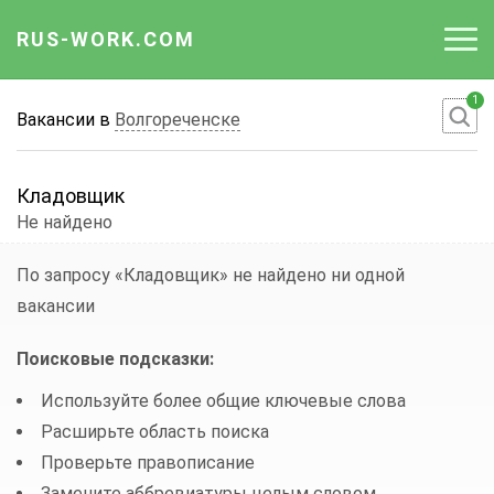
RUS-WORK.COM
1
Работа
Вакансии в
Волгореченске
Вакансии
Кладовщик
Отрасли
Не найдено
Профессии
По запросу «Кладовщик»
не найдено ни одной
вакансии
Работодателю
Поисковые подсказки:
Используйте более общие ключевые слова
Расширьте область поиска
Проверьте правописание
Замените аббревиатуры целым словом