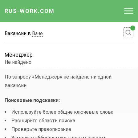
RUS-WORK.COM
1
Работа
Вакансии в
Ваче
Вакансии
Менеджер
Отрасли
Не найдено
Профессии
По запросу «Менеджер»
не найдено ни одной
вакансии
Работодателю
Поисковые подсказки:
Используйте более общие ключевые слова
Расширьте область поиска
Проверьте правописание
Замените аббревиатуры целым словом