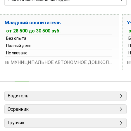
Младший воспитатель
У
от 28 500 до 30 500 руб.
о
Без опыта
Б
Полный день
П
Не указано
Н
МУНИЦИПАЛЬНОЕ АВТОНОМНОЕ ДОШКОЛЬНОЕ ОБРАЗОВАТЕЛЬНОЕ УЧРЕЖДЕНИЕ "ДЕТСКИЙ САД "ГАЛАКТИКА" Г. ПЕРМИ
Водитель
Охранник
Грузчик