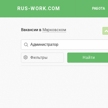
RUS-WORK.COM
РАБОТА
Работа
Вакансии в
Марковском
Вакансии
Отрасли
Профессии
Фильтры
Найти
Работодателю