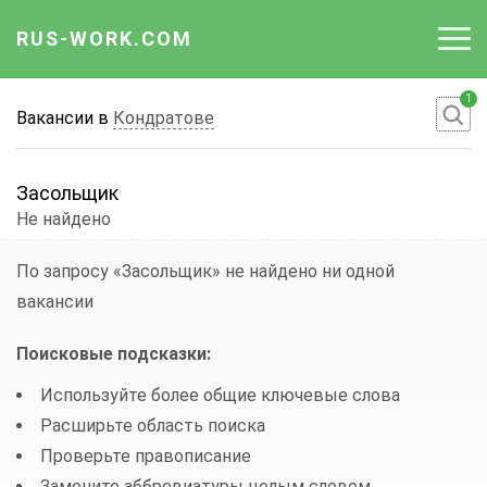
RUS-WORK.COM
1
Работа
Вакансии в
Кондратове
Вакансии
Засольщик
Отрасли
Не найдено
Профессии
По запросу «Засольщик»
не найдено ни одной
вакансии
Работодателю
Поисковые подсказки:
Используйте более общие ключевые слова
Расширьте область поиска
Проверьте правописание
Замените аббревиатуры целым словом