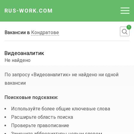
RUS-WORK.COM
1
Работа
Вакансии в
Кондратове
Вакансии
Видеоаналитик
Отрасли
Не найдено
Профессии
По запросу «Видеоаналитик»
не найдено ни одной
вакансии
Работодателю
Поисковые подсказки:
Используйте более общие ключевые слова
Расширьте область поиска
Проверьте правописание
Замените аббревиатуры целым словом