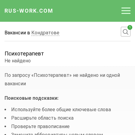
RUS-WORK.COM
1
Работа
Вакансии в
Кондратове
Вакансии
Психотерапевт
Отрасли
Не найдено
Профессии
По запросу «Психотерапевт»
не найдено ни одной
вакансии
Работодателю
Поисковые подсказки:
Используйте более общие ключевые слова
Расширьте область поиска
Проверьте правописание
Замените аббревиатуры целым словом