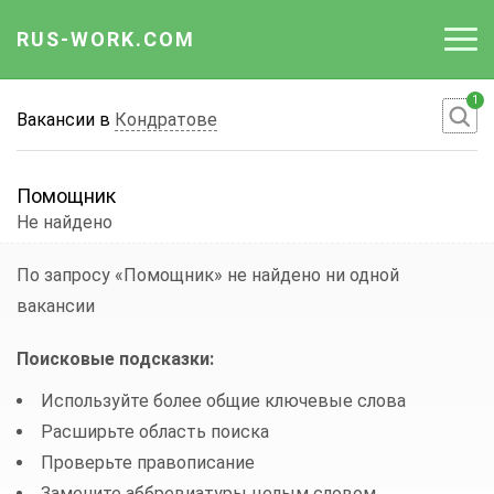
RUS-WORK.COM
1
Работа
Вакансии в
Кондратове
Вакансии
Помощник
Отрасли
Не найдено
Профессии
По запросу «Помощник»
не найдено ни одной
вакансии
Работодателю
Поисковые подсказки:
Используйте более общие ключевые слова
Расширьте область поиска
Проверьте правописание
Замените аббревиатуры целым словом