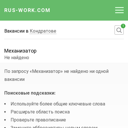
RUS-WORK.COM
1
Работа
Вакансии в
Кондратове
Вакансии
Механизатор
Отрасли
Не найдено
Профессии
По запросу «Механизатор»
не найдено ни одной
вакансии
Работодателю
Поисковые подсказки:
Используйте более общие ключевые слова
Расширьте область поиска
Проверьте правописание
Замените аббревиатуры целым словом