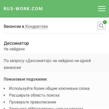
RUS-WORK.COM
1
Работа
Вакансии в
Кондратове
Вакансии
Дессинатор
Отрасли
Не найдено
Профессии
По запросу «Дессинатор»
не найдено ни одной
вакансии
Работодателю
Поисковые подсказки:
Используйте более общие ключевые слова
Расширьте область поиска
Проверьте правописание
Замените аббревиатуры целым словом