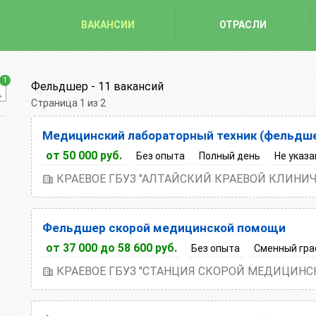
ВАКАНСИИ
ОТРАСЛИ
1
Фельдшер -
11 вакансий
Страница 1 из 2
Сортировка вакансий:
По умолчанию
Медицинский лабораторный техник (фельдше
Зарплата по возрастанию
от 50 000 руб.
Без опыта
Полный день
Не указа
Зарплата по убыванию
КРАЕВОЕ ГБУЗ "АЛТАЙСКИЙ КРАЕВОЙ КЛИНИ
Фельдшер скорой медицинской помощи
от 37 000 до 58 600 руб.
Без опыта
Сменный гра
КРАЕВОЕ ГБУЗ "СТАНЦИЯ СКОРОЙ МЕДИЦИНСК