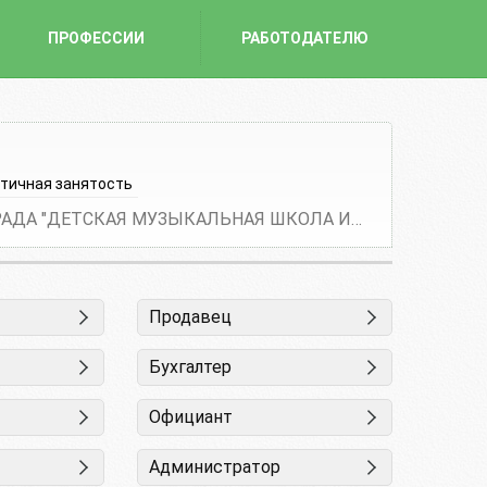
ПРОФЕССИИ
РАБОТОДАТЕЛЮ
Рабо
от 2
тичная занятость
МУНИЦИПАЛЬНОЕ АУ ДО ГОРОДА КАЛИНИНГРАДА "ДЕТСКАЯ МУЗЫКАЛЬНАЯ ШКОЛА ИМЕНИ ГЛИНКИ М.И."
Продавец
Бухгалтер
Официант
Администратор