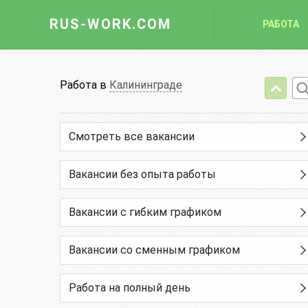
RUS-WORK.COM
РАБОТА
Работа
Работа в
Калининграде
Вакансии
ень
Не указано
Отрасли
Смотреть все вакансии
ИТЕЛЬНЫЙ ЗАВОД "ЯНТАРЬ"
Профессии
Вакансии без опыта работы
Работодателю
Вакансии с гибким графиком
Вакансии со сменным графиком
Работа на полный день