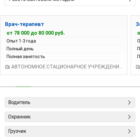
Врач-терапевт
З
от 78 000 до 80 000 руб.
о
Опыт 1-3 года
О
Полный день
П
Полная занятость
П
АВТОНОМНОЕ СТАЦИОНАРНОЕ УЧРЕЖДЕНИЕ СОЦИАЛЬНОГО ОБСЛУЖИВАНИЯ УДМУРТСКОЙ РЕСПУБЛИКИ "РЕСПУБЛИКАНСКИЙ ДОМ СОЦИАЛЬНОГО ОБСЛУЖИВАНИЯ"
Водитель
Охранник
Грузчик