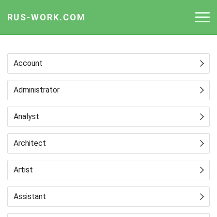
RUS-WORK.COM
Работа
Account
Вакансии
Administrator
Отрасли
Профессии
Analyst
Работодателю
Architect
Artist
Assistant