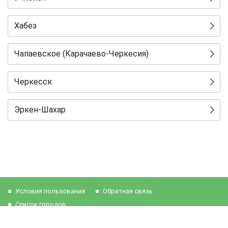
Хабез
Чапаевское (Карачаево-Черкесия)
Черкесск
Эркен-Шахар
Условия пользования
Обратная связь
Список городов
2026 © Rus-Work.Com - помогаем найти работу и сотрудников